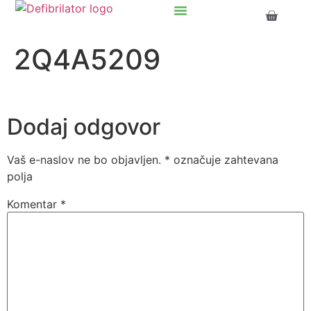
content
Kako do GRATIS AED?
2Q4A5209
Dodaj odgovor
Vaš e-naslov ne bo objavljen.
*
označuje zahtevana
polja
Komentar
*